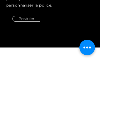
personnaliser la police.
Postuler
Domaine le Prieuré des
Papes
Téléphone :
+33 (0)06.79.20.14.65
E-mail :
oeno-event@strasser-radziwill.com
Domaine :
985 Rte de Courthézon, 84100
Orange, France
Caveau :
5 Rue Joseph Ducos, 84230
Châteauneuf-du-Pape, France